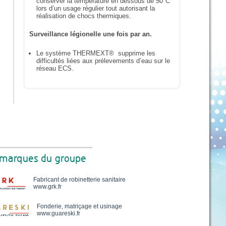
conserver la température en dessous de 50°C
lors d’un usage régulier tout autorisant la
réalisation de chocs thermiques.
Surveillance légionelle une fois par an.
Le système THERMEXT® supprime les
difficultés liées aux prélevements d’eau sur le
réseau ECS.
 marques du groupe
Fabricant de robinetterie sanitaire
www.grk.fr
Fonderie, matriçage et usinage
www.guareski.fr