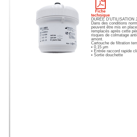
Fiche
technique
DURÉE D’UTILISATION 
Dans des conditions norm
peuvent être mis en place 
remplacés après cette pério
risques de colmatage anti
amont.
Cartouche de filtration te
• 0,15 μm
• Entrée raccord rapide c
• Sortie douchette