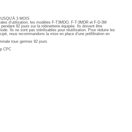
JUSQU’À 3 MOIS
ales d’utilisation, les modèles F-T3MDO, F-T-3MDR et F-D-3M
pendant 92 jours sur la robinetterie équipée. Ils doivent être
de. Ils ne sont pas stérilisables pour réutilisation. Pour réduire les
cipé, nous recommandons la mise en place d’une préfiltration en
rminale tous germes 92 jours
lip CPC